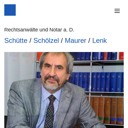
Die Kanzlei
Rechtsanwälte und Notar a. D.
Schütte
/
Schölzel
/
Maurer
/
Lenk
Unsere Fachgebiete
Kontakt